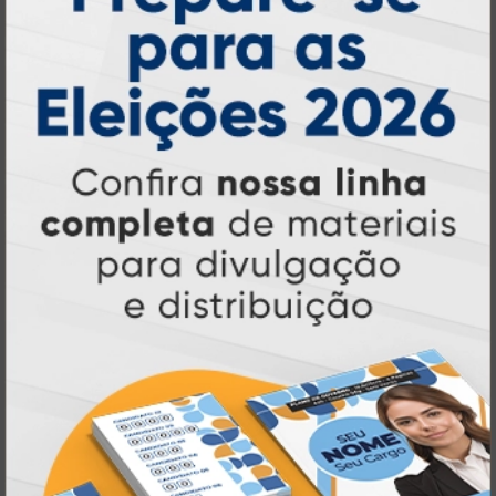
Atual Card é referência em impressão
gráfica online no Brasil
, oferecendo uma
ampla variedade de produtos e soluções para
atender profissionais autônomos, empresas e
revendedores gráficos
quase três
. Com
décadas de experiência
, somos pioneiros no
impressão sob demanda
segmento de
,
tecnologia,
investindo continuamente em
inovação e personalização
para entregar
qualidade, agilidade e a melhor
experiência
aos nossos clientes.
Pioneirismo e Inovação em
Impressão personalizada
gráfica online,
Muito antes de termos como
impressão sob demanda e web to print
se
Atual Card já estava
popularizarem, a
transformando o mercado gráfico
.
inovando
Nascemos digitais e seguimos
continuamente
tecnologia
, investindo em
de ponta
para garantir a melhor experiência
produtos personalizados e impressão
em