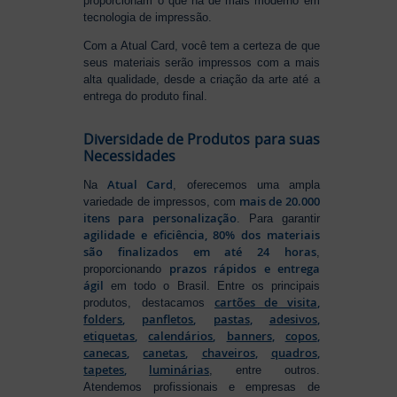
proporcionam o que há de mais moderno em
tecnologia de impressão.
Com a Atual Card, você tem a certeza de que
seus materiais serão impressos com a mais
alta qualidade, desde a criação da arte até a
entrega do produto final.
Diversidade de Produtos para suas
Necessidades
Atual Card
Na
, oferecemos uma ampla
mais de 20.000
variedade de impressos, com
itens para personalização
. Para garantir
agilidade e eficiência, 80% dos materiais
são finalizados em até 24 horas
,
prazos rápidos e entrega
proporcionando
ágil
em todo o Brasil. Entre os principais
cartões de visita
,
produtos, destacamos
folders
,
panfletos
,
pastas
,
adesivos
,
etiquetas
,
calendários
,
banners
,
copos
,
canecas
,
canetas
,
chaveiros
,
quadros
,
tapetes
,
luminárias
, entre outros.
Atendemos profissionais e empresas de