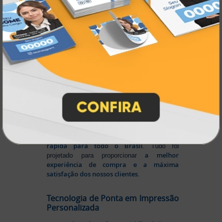
online
agilidade,
. Tudo isso para oferecer
qualidade e soluções inteligentes
que
atendem às suas necessidades.
Liderança e Qualidade em
Impressão
Prestes a completar três décadas de
a Atual Card segue
inovação e serviços,
como referência no mercado gráfico e de
personalização online
, oferecendo
impressão digital e offset de alta
qualidade
portfólio
. Nosso segredo? Um
completo de produtos personalizados
, um
site intuitivo e fácil de navegar
entrega
, e
rápida para todo o Brasil
. Tudo foi
a melhor
projetado para proporcionar
experiência de compra e a máxima
satisfação dos nossos clientes
.
Tecnologia de Ponta em Impressão
Personalizada