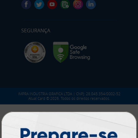
SEGURANÇA
IMPRA INDUSTRIA GRAFICA LTDA | CNPJ: 28.045.354/0002-52
Atual Card © 2026. Todos os direitos reservados.
Atual Card: A Gráfica Pioneira em
Personalização Online