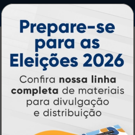
IMPRA INDUSTRIA GRAFICA LTDA | CNPJ: 28.045.354/0002-52
Atual Card © 2026. Todos os direitos reservados.
Atual Card: A Gráfica Pioneira em
Personalização Online
Atual Card é referência em impressão
gráfica online no Brasil
, oferecendo uma
ampla variedade de produtos e soluções para
atender profissionais autônomos, empresas e
revendedores gráficos
quase três
. Com
décadas de experiência
, somos pioneiros no
impressão sob demanda
segmento de
,
tecnologia,
investindo continuamente em
inovação e personalização
para entregar
qualidade, agilidade e a melhor
experiência
aos nossos clientes.
Pioneirismo e Inovação em