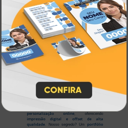
Impressão personalizada
gráfica online,
Muito antes de termos como
impressão sob demanda e web to print
se
Atual Card já estava
popularizarem, a
transformando o mercado gráfico
.
inovando
Nascemos digitais e seguimos
continuamente
tecnologia
, investindo em
de ponta
para garantir a melhor experiência
produtos personalizados e impressão
em
online
agilidade,
. Tudo isso para oferecer
qualidade e soluções inteligentes
que
atendem às suas necessidades.
Liderança e Qualidade em
Impressão
Prestes a completar três décadas de
a Atual Card segue
inovação e serviços,
como referência no mercado gráfico e de
personalização online
, oferecendo
impressão digital e offset de alta
qualidade
portfólio
. Nosso segredo? Um